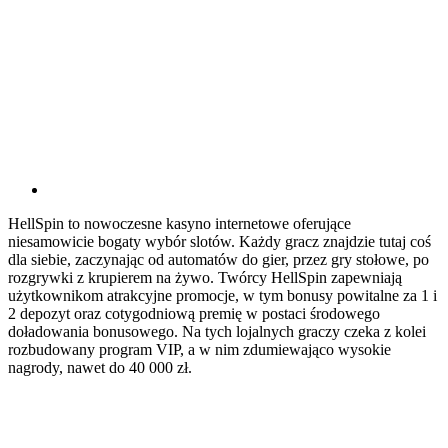
HellSpin to nowoczesne kasyno internetowe oferujące
niesamowicie bogaty wybór slotów. Każdy gracz znajdzie tutaj coś
dla siebie, zaczynając od automatów do gier, przez gry stołowe, po
rozgrywki z krupierem na żywo. Twórcy HellSpin zapewniają
użytkownikom atrakcyjne promocje, w tym bonusy powitalne za 1 i
2 depozyt oraz cotygodniową premię w postaci środowego
doładowania bonusowego. Na tych lojalnych graczy czeka z kolei
rozbudowany program VIP, a w nim zdumiewająco wysokie
nagrody, nawet do 40 000 zł.