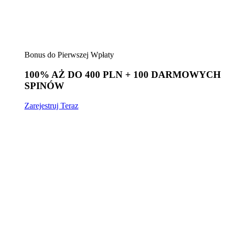
Bonus do Pierwszej Wpłaty
100% AŻ DO 400 PLN + 100 DARMOWYCH
SPINÓW
Zarejestruj Teraz