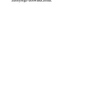
zdobytego doświadczenia.